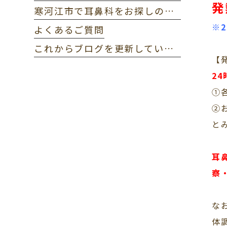
発
寒河江市で耳鼻科をお探しの方へ｜当院までのアクセス
※
よくあるご質問
これからブログを更新していきます。
【
2
①
②
と
耳
察
な
体