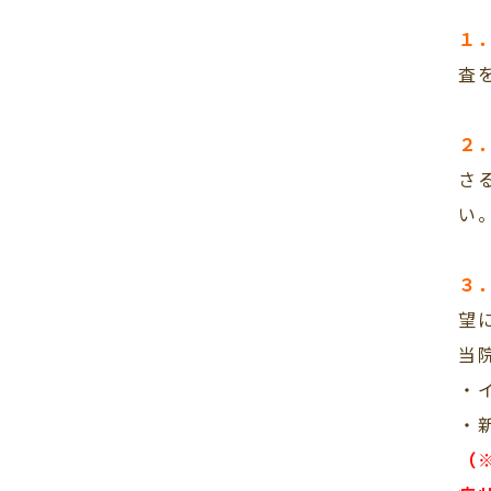
１
査
２
さ
い
３
望
当
・
・
（