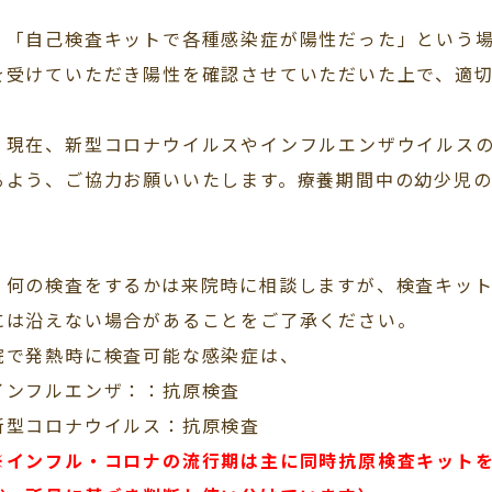
．
「自己検査キットで各種感染症が陽性だった」という
を受けていただき陽性を確認させていただいた上で、適
．
現在、新型コロナウイルスやインフルエンザウイルス
るよう、ご協力お願いいたします。療養期間中の幼少児
。
．
何の検査をするかは来院時に相談しますが、検査キッ
には沿えない場合があることをご了承ください。
院で発熱時に検査可能な感染症は、
インフルエンザ：：抗原検査
新型コロナウイルス：抗原検査
※インフル・コロナの流行期は主に同時抗原検査キット