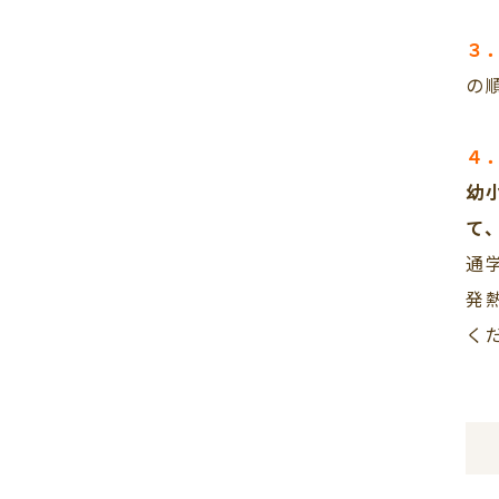
３
の
４
幼
て
通
発
く