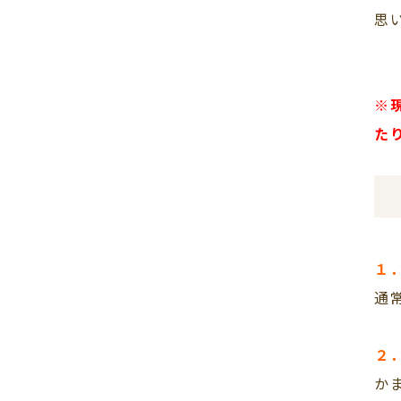
思
※
た
１
通
２
か