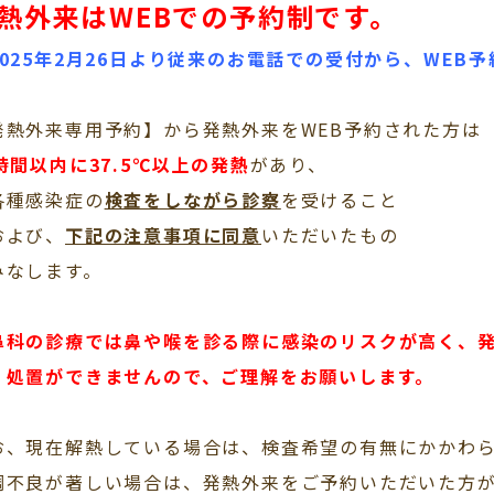
熱外来はWEBでの予約制です。
2025年2月26日より従来のお電話での受付から、WEB
発熱外来専用予約】から発熱外来をWEB予約された方は
4時間以内に37.5℃以上の発熱
があり、
各種感染症の
検査をしながら診察
を受けること
および、
下記の注意事項に同意
いただいたもの
みなします。
鼻科の診療では鼻や喉を診る際に感染のリスクが高く、
・処置ができませんので、ご理解をお願いします。
お、現在解熱している場合は、検査希望の有無にかかわ
調不良が著しい場合は、発熱外来をご予約いただいた方