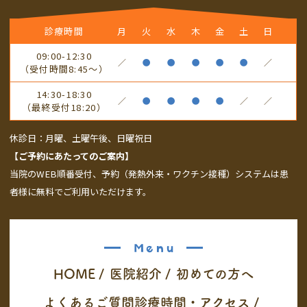
診療時間
月
火
水
木
金
土
日
09:00-12:30
／
●
●
●
●
●
／
（受付時間8:45～）
14:30-18:30
／
●
●
●
●
／
／
（最終受付18:20）
休診日：月曜、土曜午後、日曜祝日
【ご予約にあたってのご案内】
当院のWEB順番受付、予約（発熱外来・ワクチン接種）システムは患
者様に無料でご利用いただけます。
Menu
HOME
/
医院紹介
/
初めての方へ
よくあるご質問
診療時間・アクセス
/