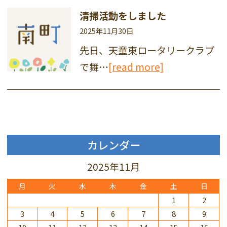
清掃活動をしました
2025年11月30日
先日、天童東ロータリークラブ
で舞…
[read more]
カレンダー
2025年11月
月
火
水
木
金
土
日
1
2
3
4
5
6
7
8
9